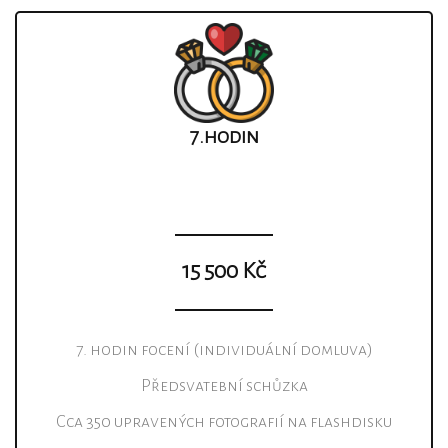
7.hodin
15 500 Kč
7. hodin focení (individuální domluva)
Předsvatební schůzka
Cca 350 upravených fotografií na flashdisku