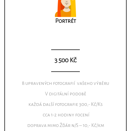
Portrét
3 500 Kč
8 upravených fotografií vašeho výběru
V digitální podobě
každá další fotografie 300,- Kč/Ks
cca 1-2 hodiny focení
doprava mimo Žďár n/S – 10,- Kč/km