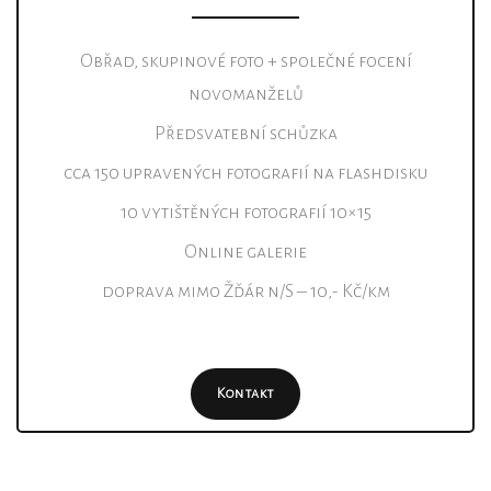
Obřad, skupinové foto + společné focení
novomanželů
Předsvatební schůzka
cca 150 upravených fotografií na flashdisku
10 vytištěných fotografií 10×15
Online galerie
doprava mimo Žďár n/S – 10,- Kč/km
Kontakt