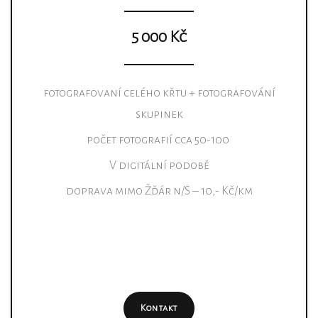
5 000 Kč
fotografovaní celého křtu + fotografování
skupinek
počet fotografií cca 50-100
V digitální podobě
doprava mimo Žďár n/S – 10,- Kč/km
Kontakt