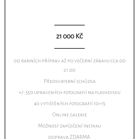
21 000 Kč
od ranních příprav až po večerní zábavu cca do
21:00
Předsvatební schůzka
+/- 550
upravených fotografií na flashdisku
40 vytištěných fotografií 10×15
Online galerie
Možnost zapůjčení Instaxu
doprava ZDARMA