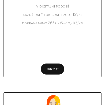
V digitální podobě
každá další fotografie 200,- Kč/Ks
doprava mimo Žďár n/S – 10,- Kč/km
Kontakt