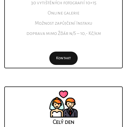
30 vytištěných fotografií 10×15
Online galerie
Možnost zapůjčení Instaxu
doprava mimo Žďár n/S – 10,- Kč/km
Kontakt
Celý den