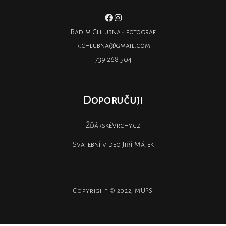
Radim Chlubna - fotograf
r.chlubna@gmail.com
739 268 504
Doporučuji
ŽďárskéVrchy.cz
Svatební video Jiří Májek
Copyright © 2022, MUPS